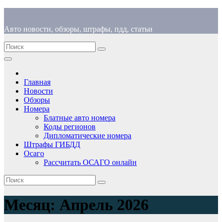
Перейти
к
Авто новости, обзоры, штрафы, пдд, статьи
содержимому
Главная
Новости
Обзоры
Номера
Блатные авто номера
Коды регионов
Дипломатические номера
Штрафы ГИБДД
Осаго
Рассчитать ОСАГО онлайн
Месяц:
Апрель 2026